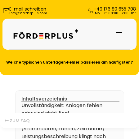
E-mail schreiben
+49 176 80 655 708
Info@foerderplus.com
 Mo.-Fr.: 09:00-17:00 Uhr
Welche typischen Unterlagen‑Fehler passieren am häufigsten?
Inhaltsverzeichnis
Unvollständigkeit: Anlagen fehlen 
oder sind nicht final
Referenzen
Inkonsistente Angaben 
ZUM FAQ
(Stammdaten, Zahlen, Zeiträume)
Über uns
Leistungsbeschreibung klingt nach 