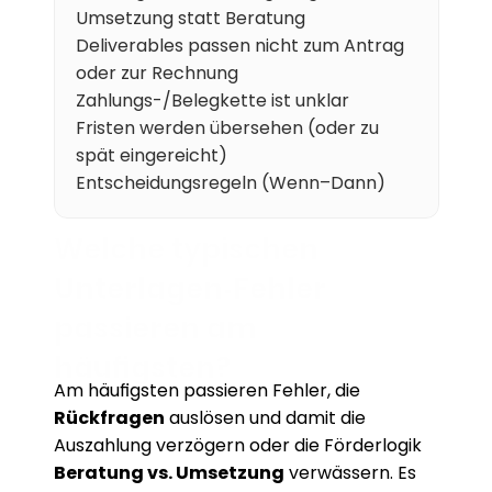
Umsetzung statt Beratung
Karriere
Deliverables passen nicht zum Antrag 
oder zur Rechnung
Wissen
Zahlungs-/Belegkette ist unklar
Fristen werden übersehen (oder zu 
Mehr erfahren
spät eingereicht)
Entscheidungsregeln (Wenn–Dann)
Referenzen
Welche typischen 
Über uns
Unterlagen‑Fehler 
Karriere
passieren am 
häufigsten?
Am häufigsten passieren Fehler, die 
Rückfragen
 auslösen und damit die 
Auszahlung verzögern oder die Förderlogik 
Beratung vs. Umsetzung
 verwässern. Es 