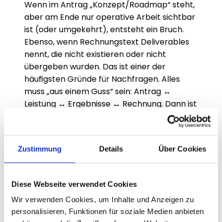
Wenn im Antrag „Konzept/Roadmap“ steht, 
aber am Ende nur operative Arbeit sichtbar 
ist (oder umgekehrt), entsteht ein Bruch. 
Ebenso, wenn Rechnungstext Deliverables 
nennt, die nicht existieren oder nicht 
übergeben wurden. Das ist einer der 
häufigsten Gründe für Nachfragen. Alles 
muss „aus einem Guss“ sein: Antrag ↔ 
Leistung ↔ Ergebnisse ↔ Rechnung. Dann ist 
es prüffest.
Zahlungs-/Belegkette ist 
unklar
Zustimmung
Details
Über Cookies
Häufig fehlen eindeutige Zahlungsnachweise 
oder die Zuordnung ist unklar (z. B. falscher 
Diese Webseite verwendet Cookies
Verwendungszweck, mehrere Teilzahlungen 
Wir verwenden Cookies, um Inhalte und Anzeigen zu
ohne Übersicht). Manchmal ist die 
personalisieren, Funktionen für soziale Medien anbieten
Rechnung korrigiert, aber der 