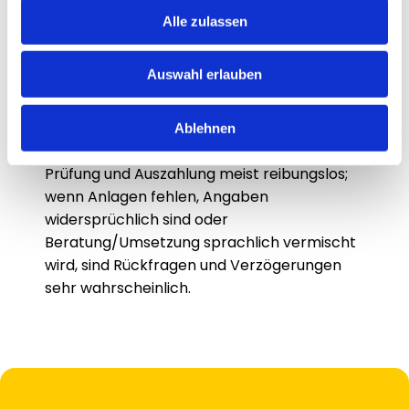
Checkliste verhindert das. Prozess schlägt 
Alle zulassen
Hektik.
Entscheidungsregeln 
Auswahl erlauben
(Wenn–Dann)
Wenn Unterlagen vollständig, konsistent und 
Ablehnen
klar als Beratung dokumentiert sind, laufen 
Prüfung und Auszahlung meist reibungslos; 
wenn Anlagen fehlen, Angaben 
widersprüchlich sind oder 
Beratung/Umsetzung sprachlich vermischt 
wird, sind Rückfragen und Verzögerungen 
sehr wahrscheinlich.