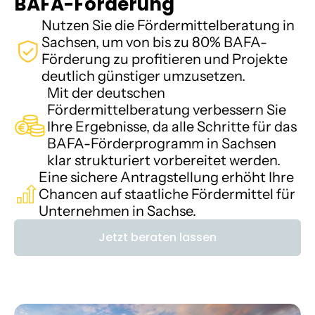
BAFA-Förderung
Nutzen Sie die Fördermittelberatung in 
Karriere
Sachsen, um von bis zu 80% BAFA-
Förderung zu profitieren und Projekte 
Wissen
deutlich günstiger umzusetzen.
Mit der deutschen 
Mehr erfahren
Fördermittelberatung verbessern Sie 
Ihre Ergebnisse, da alle Schritte für das 
Referenzen
BAFA-Förderprogramm in Sachsen 
klar strukturiert vorbereitet werden.
Über uns
Eine sichere Antragstellung erhöht Ihre 
Chancen auf staatliche Fördermittel für 
Karriere
Unternehmen in Sachse.
Jetzt beraten lassen