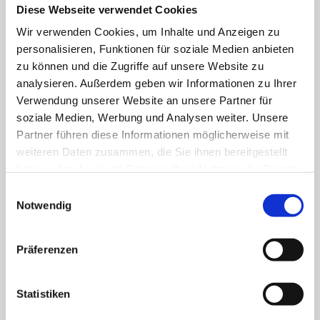
geringeren Kosten. Das stärkt Vertrauen, 
Diese Webseite verwendet Cookies
verbessert die Zusammenarbeit und erhöht 
Wir verwenden Cookies, um Inhalte und Anzeigen zu
langfristig die Bindung zu Ihrem Unternehmen 
personalisieren, Funktionen für soziale Medien anbieten
in Bayern.
zu können und die Zugriffe auf unsere Website zu
analysieren. Außerdem geben wir Informationen zu Ihrer
Verwendung unserer Website an unsere Partner für
soziale Medien, Werbung und Analysen weiter. Unsere
Partner führen diese Informationen möglicherweise mit
weiteren Daten zusammen, die Sie ihnen bereitgestellt
Mehr Folgeaufträge für Bayerische 
haben oder die sie im Rahmen Ihrer Nutzung der Dienste
Unternehmen
gesammelt haben.
Einwilligungsauswahl
Die Förderprogramme in Bayern ermöglichen 
Notwendig
mehrfach nutzbare Förderung. Dadurch 
schaffen Sie ideale Einstiegsprojekte und 
Präferenzen
Ermöglichen sich regelmäßige Folgeaufträge. 
Mit der Deutschen Fördermittelberatung 
erhöhen Sie zusätzlich Ihre Chancen auf weitere 
Statistiken
genehmigte Fördermittel.