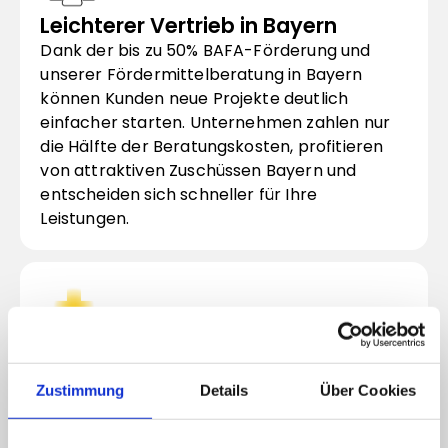
Leichterer Vertrieb in Bayern
Dank der bis zu 50% BAFA-Förderung und 
unserer Fördermittelberatung in Bayern 
können Kunden neue Projekte deutlich 
einfacher starten. Unternehmen zahlen nur 
die Hälfte der Beratungskosten, profitieren 
von attraktiven Zuschüssen Bayern und 
entscheiden sich schneller für Ihre 
Leistungen.
Höhere Kundenbindung in Bayern
Durch staatliche Fördermittel für 
Zustimmung
Details
Über Cookies
Unternehmen und die gelistete Beratung 
erhalten Ihre Kunden bessere Ergebnisse bei 