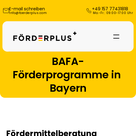
E-mail schreiben
+49 157 77431818
Info@foerderplus.com
 Mo.-Fr.: 09:00-17:00 Uhr
BAFA-
Förderprogramme in 
Bayern
Referenzen
Fördermittelberatung 
Über uns