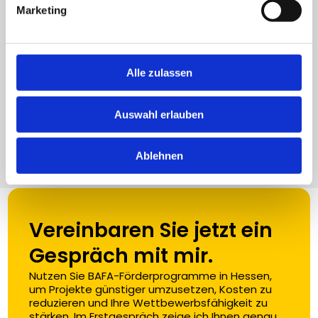
Bessere Planbarkeit durch 
Marketing
Zuschüsse
BAFA-Förderprogramme schaffen 
finanzielle Spielräume und erleichtert 
Alle zulassen
Investitionen in Strategie, Prozesse und 
Organisation.
Auswahl erlauben
Ablehnen
Vereinbaren Sie jetzt ein 
Gespräch mit mir.
Nutzen Sie BAFA-Förderprogramme in Hessen, 
um Projekte günstiger umzusetzen, Kosten zu 
reduzieren und Ihre Wettbewerbsfähigkeit zu 
stärken. Im Erstgespräch zeige ich Ihnen genau, 