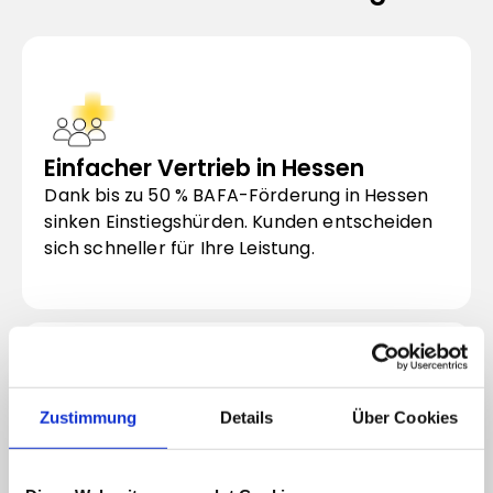
Einfacher Vertrieb in Hessen
Dank bis zu 50 % BAFA-Förderung in Hessen 
sinken Einstiegshürden. Kunden entscheiden 
sich schneller für Ihre Leistung.
Zustimmung
Details
Über Cookies
Nachhaltige Kundenbeziehungen
Durch staatlich gelistete Beratung entsteht 
Vertrauen, welches eine wichtige Basis für 