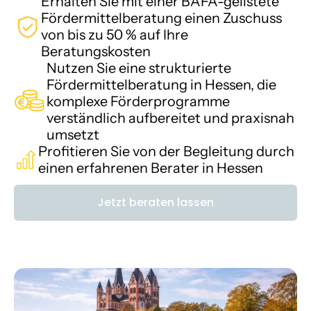
Erhalten Sie mit einer BAFA-gelistete 
Fördermittelberatung einen Zuschuss 
Karriere
von bis zu 50 % auf Ihre 
Beratungskosten
Wissen
Nutzen Sie eine strukturierte 
Fördermittelberatung in Hessen, die 
komplexe Förderprogramme 
Mehr erfahren
verständlich aufbereitet und praxisnah 
umsetzt
Referenzen
Profitieren Sie von der Begleitung durch 
einen erfahrenen Berater in Hessen
Über uns
Jetzt beraten lassen
Karriere