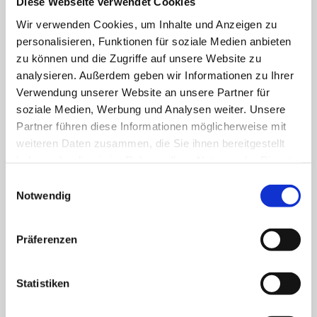
Diese Webseite verwendet Cookies
langfristige Zusammenarbeit ist.
Wir verwenden Cookies, um Inhalte und Anzeigen zu
personalisieren, Funktionen für soziale Medien anbieten
zu können und die Zugriffe auf unsere Website zu
analysieren. Außerdem geben wir Informationen zu Ihrer
Verwendung unserer Website an unsere Partner für
soziale Medien, Werbung und Analysen weiter. Unsere
Partner führen diese Informationen möglicherweise mit
Mehr Projekt- und 
weiteren Daten zusammen, die Sie ihnen bereitgestellt
Wachstumspotenzial
haben oder die sie im Rahmen Ihrer Nutzung der Dienste
Unternehmen in Hessen können durch 
gesammelt haben.
Einwilligungsauswahl
Fördermittel größere oder zusätzliche Projekte 
Notwendig
realisieren und ihre Wettbewerbsfähigkeit 
stärken.
Präferenzen
Statistiken