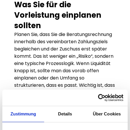
Was Sie für die 
Vorleistung einplanen 
sollten
Planen Sie, dass Sie die Beratungsrechnung 
innerhalb des vereinbarten Zahlungsziels 
begleichen und der Zuschuss erst später 
kommt. Das ist weniger ein „Risiko“, sondern 
eine typische Prozesslogik. Wenn Liquidität 
knapp ist, sollte man das vorab offen 
einplanen oder den Umfang so 
strukturieren, dass es passt. Wichtig ist, dass 
Sie nicht mit dem Zuschuss als „sofort 
verfügbarem Budget“ rechnen. Dann bleibt 
die Planung stabil.
Typische Stolpersteine, 
Zustimmung
Details
Über Cookies
die Auszahlung verzögern