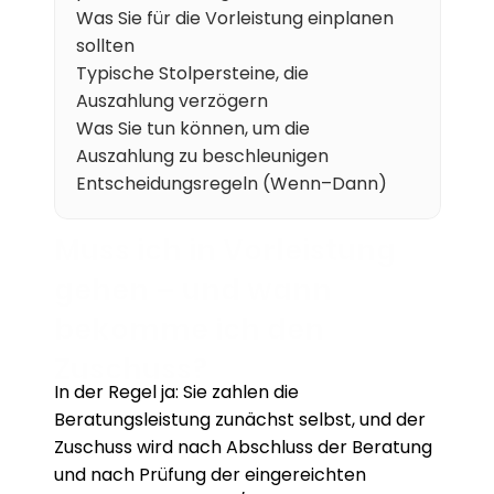
Was Sie für die Vorleistung einplanen 
Karriere
sollten
Typische Stolpersteine, die 
Wissen
Auszahlung verzögern
Was Sie tun können, um die 
Mehr erfahren
Auszahlung zu beschleunigen
Entscheidungsregeln (Wenn–Dann)
Referenzen
Muss ich in Vorleistung 
Über uns
gehen – und wann 
Karriere
bekomme ich den 
Zuschuss?
In der Regel ja: Sie zahlen die 
Beratungsleistung zunächst selbst, und der 
Zuschuss wird nach Abschluss der Beratung 
und nach Prüfung der eingereichten 