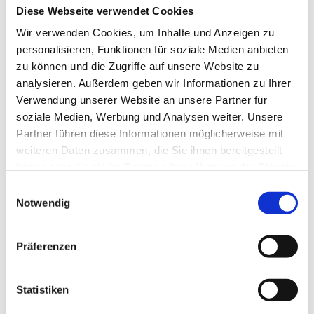
Häufige Verzögerungsgründe sind: unklare 
Diese Webseite verwendet Cookies
Leistungsbeschreibung (Beratung vs. 
Wir verwenden Cookies, um Inhalte und Anzeigen zu
Umsetzung nicht sauber), fehlende 
personalisieren, Funktionen für soziale Medien anbieten
Unterschriften/Anlagen, unvollständige 
zu können und die Zugriffe auf unsere Website zu
Nachweise oder Fristprobleme. Auch wenn 
analysieren. Außerdem geben wir Informationen zu Ihrer
die Beratung inhaltlich gut war, kann die 
Verwendung unserer Website an unsere Partner für
Auszahlung an Formalien hängen. Deshalb 
soziale Medien, Werbung und Analysen weiter. Unsere
lohnt sich Prozessdisziplin: klare 
Partner führen diese Informationen möglicherweise mit
weiteren Daten zusammen, die Sie ihnen bereitgestellt
Dokumentation, saubere Abgrenzung, 
haben oder die sie im Rahmen Ihrer Nutzung der Dienste
vollständige Unterlagen. Das reduziert 
gesammelt haben.
Rückfragen und beschleunigt die Prüfung.
Einwilligungsauswahl
Was Sie tun können, um 
Notwendig
die Auszahlung zu 
Präferenzen
beschleunigen
Der wichtigste Hebel ist, die Unterlagen von 
Statistiken
Anfang an „prüffest“ zu halten: klare 