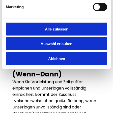
Deliverables, saubere 
Leistungsbeschreibung und eine vollständige 
Marketing
Unterlagenmappe zum Abschluss. 
Außerdem hilft es, Zuständigkeiten intern zu 
klären (wer liefert welche Nachweise, wer 
Alle zulassen
unterschreibt). Wenn Rückfragen kommen, 
sollte schnell reagiert werden, damit der 
Auswahl erlauben
Vorgang nicht liegen bleibt. Das ist weniger 
„Trick“ als saubere Organisation. Genau 
dadurch wird der Prozess planbar.
Ablehnen
Entscheidungsregeln 
(Wenn–Dann)
Wenn Sie Vorleistung und Zeitpuffer 
einplanen und Unterlagen vollständig 
einreichen, kommt der Zuschuss 
typischerweise ohne große Reibung; wenn 
Unterlagen unvollständig sind oder 