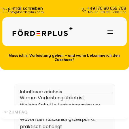
E-mail schreiben
+49 176 80 655 708
Info@foerderplus.com
 Mo.-Fr.: 09:00-17:00 Uhr
Muss ich in Vorleistung gehen – und wann bekomme ich den 
Zuschuss?
Inhaltsverzeichnis
Warum Vorleistung üblich ist
Welche Schritte typischerweise vor 
Referenzen
der Auszahlung passieren
ZUM FAQ
Wovon der Auszahlungszeitpunkt 
Über uns
praktisch abhängt