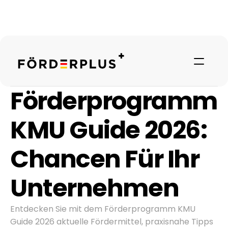
Förderprogramm 
KMU Guide 2026: 
Chancen Für Ihr 
Unternehmen
Referenzen
Entdecken Sie mit dem Förderprogramm KMU 
Guide 2026 aktuelle Fördermittel, praxisnahe Tipps 
Über uns