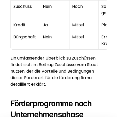
Zuschuss
Nein
Hoch
Sofort 
gestärk
Kredit
Ja
Mittel
Planba
Bürgschaft
Nein
Mittel
Ermögli
Kredit
Ein umfassender Überblick zu Zuschüssen 
findet sich im Beitrag 
Zuschüsse vom Staat 
nutzen
, der die Vorteile und Bedingungen 
dieser Förderart für die förderung firma 
detailliert erklärt.
Förderprogramme nach 
Unternehmensphase