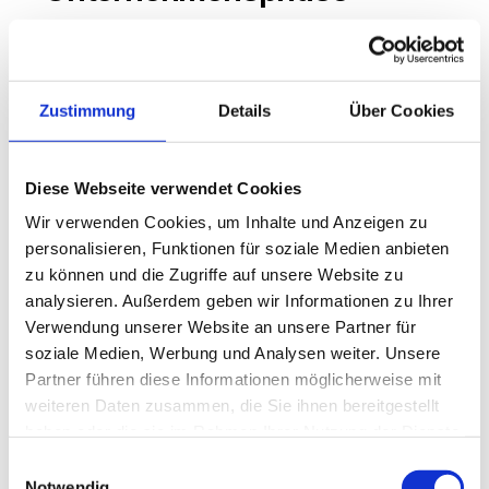
Die förderung firma sollte stets an die jeweilige 
Unternehmensphase angepasst werden. Für 
Gründer stehen Programme wie 
Zustimmung
Details
Über Cookies
Gründungszuschüsse, ERP-Gründerkredit oder 
Beratungsförderung im Fokus. Im 
Wachstumsstadium bieten sich 
Diese Webseite verwendet Cookies
Innovationskredite, Digitalisierungsförderung 
Wir verwenden Cookies, um Inhalte und Anzeigen zu
oder Investitionszuschüsse an. Für etablierte 
personalisieren, Funktionen für soziale Medien anbieten
Unternehmen sind Programme zur 
zu können und die Zugriffe auf unsere Website zu
Prozessoptimierung, Energieeffizienz und 
analysieren. Außerdem geben wir Informationen zu Ihrer
Internationalisierung relevant.
Verwendung unserer Website an unsere Partner für
soziale Medien, Werbung und Analysen weiter. Unsere
Gerade in der Startphase ist die förderung 
Partner führen diese Informationen möglicherweise mit
firma entscheidend, um finanzielle Engpässe 
weiteren Daten zusammen, die Sie ihnen bereitgestellt
zu überbrücken und Markteintrittsbarrieren zu 
haben oder die sie im Rahmen Ihrer Nutzung der Dienste
senken. Im Wachstum unterstützen 
gesammelt haben.
Einwilligungsauswahl
Förderprogramme die Skalierung und die 
Notwendig