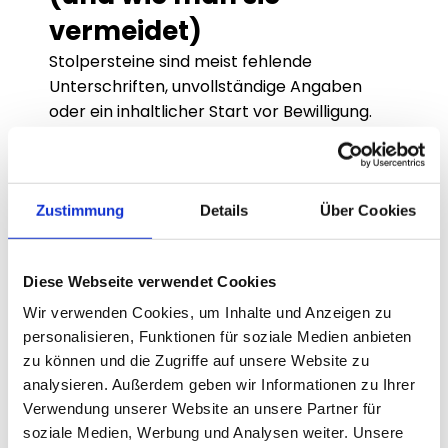
vermeidet)
Stolpersteine sind meist fehlende 
Unterschriften, unvollständige Angaben 
oder ein inhaltlicher Start vor Bewilligung. 
Das vermeiden wir durch klare To‑dos, feste 
Zuständigkeiten und eine 
Vollständigkeitsprüfung vor Einreichung. 
Außerdem achten wir darauf, dass 
Zustimmung
Details
Über Cookies
Antragstext und spätere Deliverables 
zusammenpassen. Das reduziert Rückfragen 
Diese Webseite verwendet Cookies
und beschleunigt die Auszahlung. 
Prozessdisziplin ist hier wichtiger als „schnell 
Wir verwenden Cookies, um Inhalte und Anzeigen zu
abschicken“.
personalisieren, Funktionen für soziale Medien anbieten
Entscheidungsregeln 
zu können und die Zugriffe auf unsere Website zu
analysieren. Außerdem geben wir Informationen zu Ihrer
(Wenn–Dann)
Verwendung unserer Website an unsere Partner für
Wenn Sie die formale Antragstellung 
soziale Medien, Werbung und Analysen weiter. Unsere