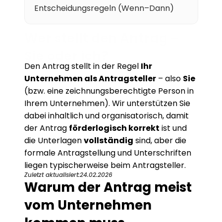
Entscheidungsregeln (Wenn–Dann)
Karriere
Wer stellt den Antrag – 
Wissen
Sie oder ich?
Den Antrag stellt in der Regel 
Ihr 
Mehr erfahren
Unternehmen als Antragsteller
 – also 
Sie
(bzw. eine zeichnungsberechtigte Person in 
Referenzen
Ihrem Unternehmen). Wir unterstützen Sie 
dabei inhaltlich und organisatorisch, damit 
Über uns
der Antrag 
förderlogisch korrekt
 ist und 
die Unterlagen 
vollständig
 sind, aber die 
Karriere
formale Antragstellung und Unterschriften 
liegen typischerweise beim Antragsteller.
Zuletzt aktualisiert:
24.02.2026
Warum der Antrag meist 
vom Unternehmen 