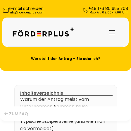
E-mail schreiben
+49 176 80 655 708
Info@foerderplus.com
 Mo.-Fr.: 09:00-17:00 Uhr
Wer stellt den Antrag – Sie oder ich?
Inhaltsverzeichnis
Warum der Antrag meist vom 
Unternehmen kommen muss
Referenzen
Unsere Rolle im Prozess (typisch)
ZUM FAQ
Typische Stolpersteine (und wie man 
Über uns
sie vermeidet)