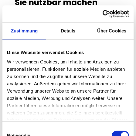
Sie nutzbar machen
Unser Ziel bei Förderplus ist es, die 
Komplexität rund um das Thema 
Subventionen zu reduzieren und Ihnen einen 
Zustimmung
Details
Über Cookies
klaren, transparenten Weg zur 
Fördermittelbeantragung zu zeigen. Wir 
wissen aus eigener Erfahrung, dass der 
Diese Webseite verwendet Cookies
bürokratische Aufwand oft abschreckend 
Wir verwenden Cookies, um Inhalte und Anzeigen zu
wirkt.
personalisieren, Funktionen für soziale Medien anbieten
zu können und die Zugriffe auf unsere Website zu
Hier ist, wie wir Sie unterstützen, wenn Sie 
analysieren. Außerdem geben wir Informationen zu Ihrer
wissen möchten, was eine Subvention für Ihr 
Verwendung unserer Website an unsere Partner für
Projekt leisten kann:
soziale Medien, Werbung und Analysen weiter. Unsere
Partner führen diese Informationen möglicherweise mit
1. Zertifizierung und Berater-Listing
weiteren Daten zusammen, die Sie ihnen bereitgestellt
haben oder die sie im Rahmen Ihrer Nutzung der Dienste
Wir helfen Consultants und Agenturen, die 
gesammelt haben.
notwendigen Zertifizierungen zu erlangen, 
Einwilligungsauswahl
Notwendig