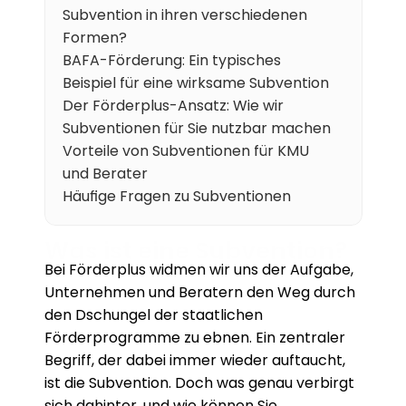
Subvention in ihren verschiedenen 
Karriere
Formen?
BAFA-Förderung: Ein typisches 
Wissen
Beispiel für eine wirksame Subvention
Der Förderplus-Ansatz: Wie wir 
Mehr erfahren
Subventionen für Sie nutzbar machen
Vorteile von Subventionen für KMU 
Referenzen
und Berater
Häufige Fragen zu Subventionen
Über uns
Was ist eine Subvention?
Karriere
Bei Förderplus widmen wir uns der Aufgabe, 
Unternehmen und Beratern den Weg durch 
den Dschungel der staatlichen 
Förderprogramme zu ebnen. Ein zentraler 
Begriff, der dabei immer wieder auftaucht, 
ist die Subvention. Doch was genau verbirgt 
sich dahinter, und wie können Sie 