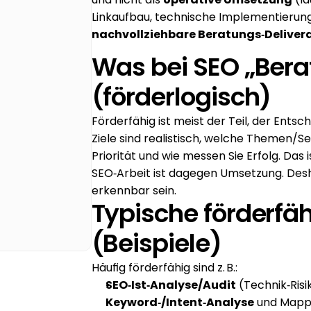
Karriere
nachvollziehbare Beratungs‑Deliver
Was bei SEO „Bera
Wissen
(förderlogisch)
Mehr erfahren
Förderfähig ist meist der Teil, der Ents
Referenzen
Ziele sind realistisch, welche Themen/
Priorität und wie messen Sie Erfolg. Das
Über uns
SEO‑Arbeit ist dagegen Umsetzung. Desh
erkennbar sein.
Typische förderfäh
Karriere
(Beispiele)
Häufig förderfähig sind z. B.:
SEO‑Ist‑Analyse/Audit
 (Technik‑Risi
Keyword‑/Intent‑Analyse
 und Mapp