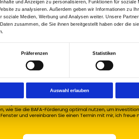
nhalte und Anzeigen zu personalisieren, Funktionen für soziale
Content‑Produktion der Hauptteil ist. Au
Website zu analysieren. Außerdem geben wir Informationen zu I
Deshalb sollte die Leistungsbeschreibu
r soziale Medien, Werbung und Analysen weiter. Unsere Partner
separat. Das ist der pragmatischste Weg
Entscheidungsre
 Daten zusammen, die Sie ihnen bereitgestellt haben oder die s
n.
Wenn SEO als Audit + Strategie + prioris
typischerweise förderfähig; wenn es prim
Präferenzen
Statistiken
typischerweise nicht förderfähig und so
Auswahl erlauben
Gespräch mit mir.
en, wie Sie die BAFA-Förderung optimal nutzen, um Investitio
enster und vereinbaren Sie einen Termin mit mir, ich freue m