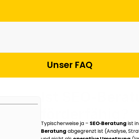
Unser FAQ
Ist SEO‑Berat
förderfähig?
Referenzen
Typischerweise ja – 
SEO‑Beratung
Beratung
 abgegrenzt ist (Analyse, St
Über uns
und nicht als 
operative Umsetzung
 (l