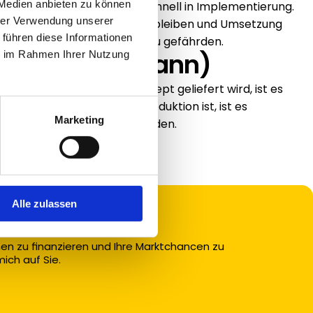
 Medien anbieten zu können
ch „technische SEO“ kippt schnell in Implementierung. 
hrer Verwendung unserer
ng konsequent konzeptionell bleiben und Umsetzung 
 führen diese Informationen
, um Förderfähigkeit nicht zu gefährden.
geln (Wenn–Dann)
ie im Rahmen Ihrer Nutzung
ierte Roadmap mit Messkonzept geliefert wird, ist es 
är laufende Umsetzung/Produktion ist, ist es 
Marketing
llte getrennt beauftragt werden.
Alle zulassen
nen zu finanzieren und Ihre Marktchancen zu 
ich auf Sie.