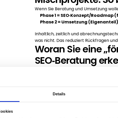
Wenn Sie Beratung und Umsetzung wollen
Phase 1 = SEO‑Konzept/Roadmap (
Phase 2 = Umsetzung (Eigenanteil
Inhaltlich, zeitlich und abrechnungstechn
was nicht. Das reduziert Rückfragen un
Woran Sie eine „fö
SEO‑Beratung erk
Sie erkennen es daran, dass konkrete Erg
Keyword-/Intent‑Mapping, Seitenplan, M
Wenn die Leistung nur „wir machen SEO“ he
prüfkritischer. Förderlogisch zählt Nach
Details
stabiler.
Typische Stolperst
Cookies
Häufige Probleme sind, dass SEO‑Beratun