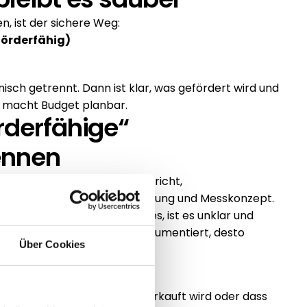
, ist der sichere Weg: 
förderfähig)
)
isch getrennt. Dann ist klar, was gefördert wird und 
d macht Budget planbar.
rderfähige“ 
ennen
ebnisse entstehen: Audit‑Bericht, 
aßnahmenkatalog, Priorisierung und Messkonzept. 
ißt, ohne klare Deliverables, ist es unklar und 
vollziehbarkeit. Je besser dokumentiert, desto 
Über Cookies
eine
g als laufende Betreuung verkauft wird oder dass 