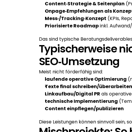
Content‑Strategie & Seitenplan
 (P
Onpage‑Empfehlungen als Konzep
Mess‑/Tracking‑Konzept
 (KPIs, Rep
Priorisierte Roadmap
 inkl. Aufwand
Das sind typische Beratungsdeliverables,
Typischerweise nic
SEO‑Umsetzung
Meist nicht förderfähig sind:
laufende operative Optimierung
 
Texte final schreiben/überarbeite
Linkaufbau/Digital PR
 als operative
technische Implementierung
 (Tem
Content einpflegen/publizieren
Diese Leistungen können sinnvoll sein, s
Mischprojekte: So 