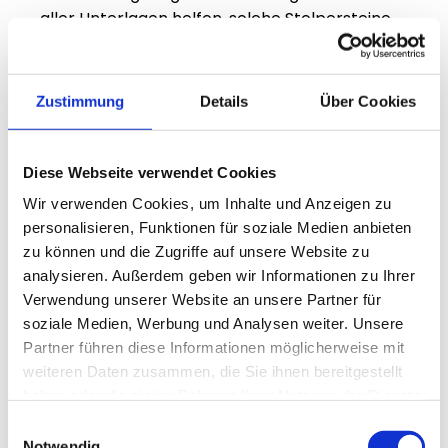
aller Unterlagen helfen, solche Stolpersteine 
zu vermeiden.
Aktuelle Änderungen im BAFA-
Zustimmung
Details
Über Cookies
Zulassungsverfahren für 2026
Für 2026 plant das BAFA einige Anpassungen 
Diese Webseite verwendet Cookies
im Zulassungsverfahren. Dazu zählen eine 
Wir verwenden Cookies, um Inhalte und Anzeigen zu
stärkere Digitalisierung der Antragsprozesse 
personalisieren, Funktionen für soziale Medien anbieten
und verschärfte Anforderungen an die 
zu können und die Zugriffe auf unsere Website zu
Dokumentation der Beratungsqualität. Zudem 
analysieren. Außerdem geben wir Informationen zu Ihrer
wird die Überprüfung der 
Verwendung unserer Website an unsere Partner für
Nachhaltigkeitskompetenz für bafa 
soziale Medien, Werbung und Analysen weiter. Unsere
unternehmensberater wichtiger, da neue 
Partner führen diese Informationen möglicherweise mit
Förderschwerpunkte wie Green Consulting in 
weiteren Daten zusammen, die Sie ihnen bereitgestellt
den Fokus rücken.
haben oder die sie im Rahmen Ihrer Nutzung der Dienste
gesammelt haben.
Es empfiehlt sich, regelmäßig die offiziellen 
Einwilligungsauswahl
Notwendig