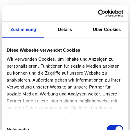
Wichtige Antragselemente:
Vollständige und korrekte 
Zustimmung
Details
Über Cookies
Unternehmensdaten
Detaillierte Projektbeschreibung mit 
Zielsetzung
Diese Webseite verwendet Cookies
Kostenaufstellung mit Angeboten von 
Wir verwenden Cookies, um Inhalte und Anzeigen zu
mindestens drei Anbietern
personalisieren, Funktionen für soziale Medien anbieten
Nachweis der Finanzierungssicherheit für 
zu können und die Zugriffe auf unsere Website zu
den Eigenanteil
analysieren. Außerdem geben wir Informationen zu Ihrer
Einhaltung des Verbots vorzeitigen 
Verwendung unserer Website an unsere Partner für
Maßnahmenbeginns
soziale Medien, Werbung und Analysen weiter. Unsere
Partner führen diese Informationen möglicherweise mit
Die Bearbeitungszeit variiert je nach 
weiteren Daten zusammen, die Sie ihnen bereitgestellt
Programm und Antragsvolumen, liegt jedoch 
haben oder die sie im Rahmen Ihrer Nutzung der Dienste
typischerweise zwischen vier und zwölf 
gesammelt haben.
Wochen. Während dieser Zeit können 
Einwilligungsauswahl
Notwendig