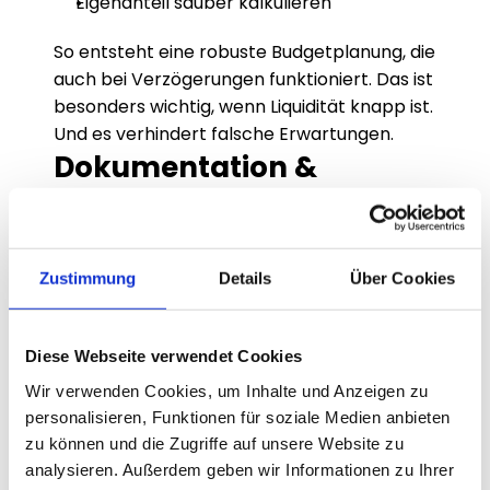
Eigenanteil sauber kalkulieren
So entsteht eine robuste Budgetplanung, die 
auch bei Verzögerungen funktioniert. Das ist 
besonders wichtig, wenn Liquidität knapp ist. 
Und es verhindert falsche Erwartungen.
Dokumentation & 
Nachweise: „Prüffest“ 
statt „irgendwie“
Für die Auszahlung zählt nicht nur, dass 
Zustimmung
Details
Über Cookies
beraten wurde, sondern dass es 
nachvollziehbar dokumentiert ist: 
Diese Webseite verwendet Cookies
Projektlogik, Deliverables, Rechnungstext, 
Zahlungsnachweis, Zeiträume. 
Wir verwenden Cookies, um Inhalte und Anzeigen zu
Fördermittelberatung sorgt dafür, dass 
personalisieren, Funktionen für soziale Medien anbieten
diese Kette konsistent ist (Antrag ↔ Leistung 
zu können und die Zugriffe auf unsere Website zu
↔ Ergebnisse ↔ Rechnung ↔ Zahlung). Das 
analysieren. Außerdem geben wir Informationen zu Ihrer