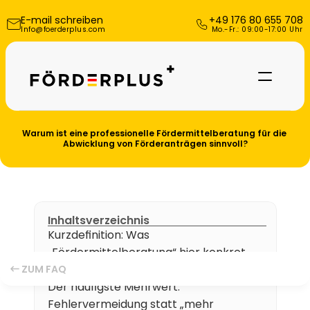
E-mail schreiben
+49 176 80 655 708
Info@foerderplus.com
 Mo.-Fr.: 09:00-17:00 Uhr
Warum ist eine professionelle Fördermittelberatung für die 
Abwicklung von Förderanträgen sinnvoll?
Inhaltsverzeichnis
Kurzdefinition: Was 
„Fördermittelberatung“ hier konkret 
Referenzen
bedeutet
ZUM FAQ
Der häufigste Mehrwert: 
Über uns
Fehlervermeidung statt „mehr 