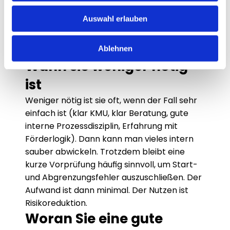
Sie „keine Schleifen“ wollen und 
Planbarkeit priorisieren
Auswahl erlauben
Je komplexer der Fall, desto größer der 
Ablehnen
Nutzen.
Wann sie weniger nötig 
ist
Weniger nötig ist sie oft, wenn der Fall sehr 
einfach ist (klar KMU, klar Beratung, gute 
interne Prozessdisziplin, Erfahrung mit 
Förderlogik). Dann kann man vieles intern 
sauber abwickeln. Trotzdem bleibt eine 
kurze Vorprüfung häufig sinnvoll, um Start- 
und Abgrenzungsfehler auszuschließen. Der 
Aufwand ist dann minimal. Der Nutzen ist 
Risikoreduktion.
Woran Sie eine gute 