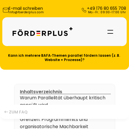
E-mail schreiben
+49 176 80 655 708
Info@foerderplus.com
 Mo.-Fr.: 09:00-17:00 Uhr
Kann ich mehrere BAFA‑Themen parallel fördern lassen (z. B. 
Website + Prozesse)?
Inhaltsverzeichnis
Warum Parallelität überhaupt kritisch 
geprüft wird
Referenzen
Was „sauber getrennt“ konkret heißt
ZUM FAQ
Grenzen: Programmlimits und 
Über uns
organisatorische Machbarkeit