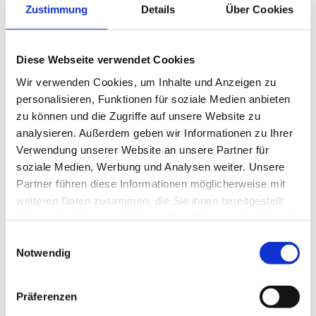
Gesamtprojekt. In solchen Fällen ist eine 
Zustimmung
Details
Über Cookies
klare Roadmap mit getrennten Strängen 
hilfreich. So bleibt es nachvollziehbar.
Wann es eher 
Diese Webseite verwendet Cookies
Wir verwenden Cookies, um Inhalte und Anzeigen zu
problematisch wird
personalisieren, Funktionen für soziale Medien anbieten
Problematisch wird es, wenn Website und 
zu können und die Zugriffe auf unsere Website zu
Prozesse faktisch ein gemeinsames Projekt 
analysieren. Außerdem geben wir Informationen zu Ihrer
sind (z. B. Shop‑Relaunch inkl. 
Verwendung unserer Website an unsere Partner für
Prozess‑/Systemumstellung) und nur in zwei 
soziale Medien, Werbung und Analysen weiter. Unsere
Anträge geteilt werden. Auch kritisch: 
Partner führen diese Informationen möglicherweise mit
gleiche Ziele, gleiche Ergebnisse, gleiche 
weiteren Daten zusammen, die Sie ihnen bereitgestellt
Dokumentation oder gleiche 
haben oder die sie im Rahmen Ihrer Nutzung der Dienste
Leistungsbeschreibung mit minimalen 
gesammelt haben.
Einwilligungsauswahl
Variationen. Das wirkt wie künstliche 
Notwendig
Aufsplittung. In solchen Fällen ist es oft 
sauberer, ein Projekt klar zu definieren oder 
Präferenzen
zeitlich zu trennen. Das reduziert Risiko.