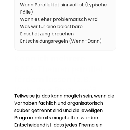
Wann Parallelität sinnvoll ist (typische 
Karriere
Fälle)
Wann es eher problematisch wird
Wissen
Was wir für eine belastbare 
Einschätzung brauchen
Mehr erfahren
Entscheidungsregeln (Wenn–Dann)
Referenzen
Kann ich mehrere 
BAFA‑Themen parallel 
Über uns
fördern lassen (z. B. 
Karriere
Website + Prozesse)?
Teilweise ja, das kann möglich sein, wenn die 
Vorhaben fachlich und organisatorisch 
sauber getrennt sind und die jeweiligen 
Programmlimits eingehalten werden. 
Entscheidend ist, dass jedes Thema ein 