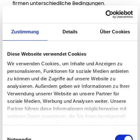
firmen unterschiedliche Bedingungen. 
Besonders im Handwerk, der IT-Branche und 
der Industrie gibt es spezifische Programme, 
die passgenau auf die jeweiligen 
Zustimmung
Details
Über Cookies
Herausforderungen zugeschnitten sind. So 
profitieren IT-Unternehmen beispielsweise 
von Digitalisierungsförderungen, während 
Diese Webseite verwendet Cookies
Handwerksbetriebe häufig Investitionen in 
Wir verwenden Cookies, um Inhalte und Anzeigen zu
neue Maschinen oder 
personalisieren, Funktionen für soziale Medien anbieten
Energieeffizienzmaßnahmen fördern lassen 
zu können und die Zugriffe auf unsere Website zu
können.
analysieren. Außerdem geben wir Informationen zu Ihrer
Verwendung unserer Website an unsere Partner für
Auch Arbeitgeber sollten sich gezielt 
soziale Medien, Werbung und Analysen weiter. Unsere
informieren, welche Fördermöglichkeiten für 
Partner führen diese Informationen möglicherweise mit
ihre Branche verfügbar sind. Einen kompakten 
weiteren Daten zusammen, die Sie ihnen bereitgestellt
Überblick bietet der Beitrag 
Förderung für 
haben oder die sie im Rahmen Ihrer Nutzung der Dienste
Arbeitgeber erklärt
. Dort finden Unternehmen 
gesammelt haben.
Einwilligungsauswahl
branchenspezifische Hinweise und Tipps zur 
Notwendig