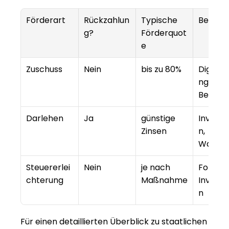
Förderart
Rückzahlun
Typische 
Beispie
g?
Förderquot
e
Zuschuss
Nein
bis zu 80%
Digitali
ng, 
Beratu
Darlehen
Ja
günstige 
Investi
Zinsen
n, 
Wachs
Steuererlei
Nein
je nach 
Forschu
chterung
Maßnahme
Investi
n
Für einen detaillierten Überblick zu staatlichen 