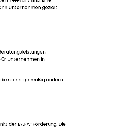
s relevant sind. Eine 
ann Unternehmen gezielt 
Die BAFA-Förderung für Unternehmensberatungen unterstützt KMU bei der Inanspruchnahme professioneller Beratungsleistungen. 
Für Unternehmen in 
 die sich regelmäßig ändern 
Programme zur Förderung von Energieeffizienzmaßnahmen und erneuerbaren Energien bilden einen Schwerpunkt der BAFA-Förderung. Die 