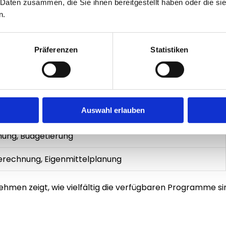
 Daten zusammen, die Sie ihnen bereitgestellt haben oder die s
n.
menssituation und -ziele. Welche Investitionen sind gepl
wickelt die Agentur eine maßgeschneiderte Förderstrate
Präferenzen
Statistiken
Investitionsplanung, Förderfähigkeit
Auswahl erlauben
ndesspezifische Programme
anung, Budgetierung
berechnung, Eigenmittelplanung
rnehmen
 zeigt, wie vielfältig die verfügbaren Programme s