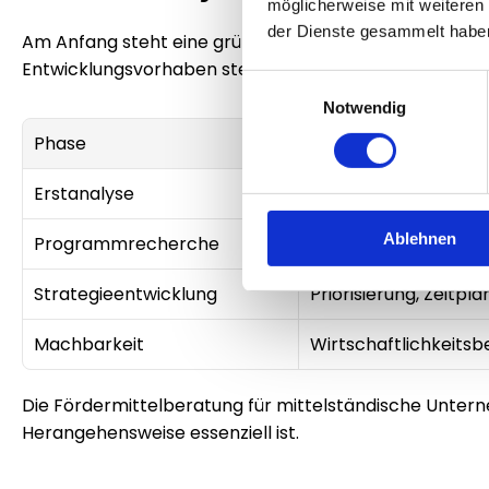
möglicherweise mit weiteren
der Dienste gesammelt habe
Am Anfang steht eine gründliche Analyse der Unterneh
Entwicklungsvorhaben stehen an? Auf dieser Basis ent
Einwilligungsauswahl
Notwendig
Phase
Aktivitäten
Erstanalyse
Unternehmensprofil, 
Ablehnen
Programmrecherche
Bundesweite und la
Strategieentwicklung
Priorisierung, Zeitpl
Machbarkeit
Wirtschaftlichkeits
Die 
Fördermittelberatung für mittelständische Unte
Herangehensweise essenziell ist.