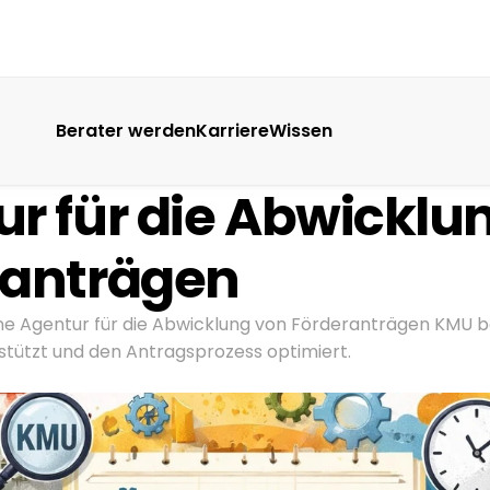
Berater werden
Karriere
Wissen
r für die Abwicklun
ranträgen
eine Agentur für die Abwicklung von Förderanträgen KMU 
tützt und den Antragsprozess optimiert.