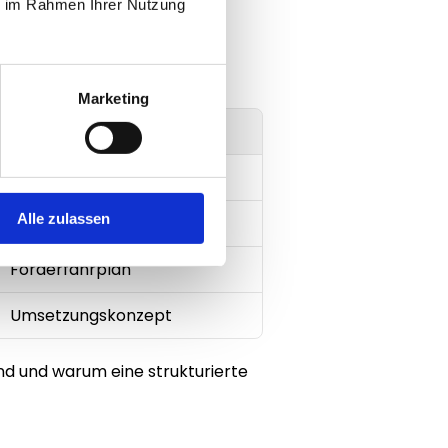
ie im Rahmen Ihrer Nutzung
ant? Welche 
gie.
Marketing
Ergebnis
Potenzialeinschätzung
Alle zulassen
Programmportfolio
Förderfahrplan
Umsetzungskonzept
ind und warum eine strukturierte 