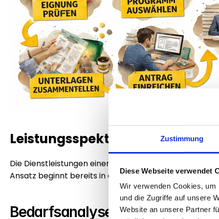
Leistungsspektrum einer Förde
Zustimmung
Die Dienstleistungen einer agentur für die abwicklung 
Diese Webseite verwendet 
Ansatz beginnt bereits in der strategischen Planung u
Wir verwenden Cookies, um I
und die Zugriffe auf unsere 
Bedarfsanalyse und Fördermittel
Website an unsere Partner fü